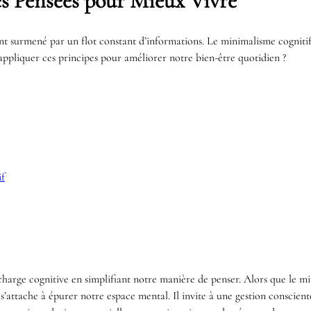
es Pensées pour Mieux Vivre
ent surmené par un flot constant d’informations. Le minimalisme cognit
appliquer ces principes pour améliorer notre bien-être quotidien ?
if
charge cognitive en simplifiant notre manière de penser. Alors que le m
attache à épurer notre espace mental. Il invite à une gestion consciente