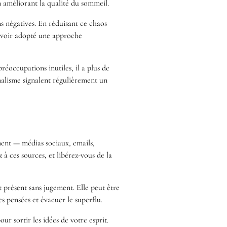
n améliorant la qualité du sommeil.
s négatives. En réduisant ce chaos
 avoir adopté une approche
éoccupations inutiles, il a plus de
imalisme signalent régulièrement un
ent — médias sociaux, emails,
z à ces sources, et libérez-vous de la
t présent sans jugement. Elle peut être
s pensées et évacuer le superflu.
ur sortir les idées de votre esprit.