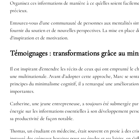
Organisez ces informations de manière à ce qu’elles soient facileme
précieux.
Entourez-vous d’une communauté de personnes aux mentalités simila
fournir du soutien et de nouvelles perspectives. La mise en place d
d’inspiration et de motivation.
Témoignages : transformations grâce au min
Il est inspirant d’entendre les récits de ceux qui ont emprunté le
une multinationale. Avant d’adopter cette approche, Marc se senta
principes du minimalisme cognitif, il a remarqué une amélioration s
importantes.
Catherine, une jeune entrepreneuse, a toujours été submergée par 
énergie sur les informations essentielles à son développement perso
sa productivité de façon notable.
Thomas, un étudiant en médecine, était souvent en proie à des cris
instauré des créneaux horaires pour ses études et ses loisirs, en s