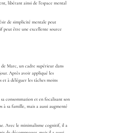
nt, libérant ainsi de l’espace mental
sir de simplicité mentale peut
if peut être une excellente source
s de Marc, un cadre supérieur dans
our. Après avoir appliqué les
s et à déléguer les tâches moins
 sa consommation et en focalisant son
s à sa famille, mais a aussi augmenté
e. Avec le minimalisme cognitif, il a
is de décompresser, mais il a aussi