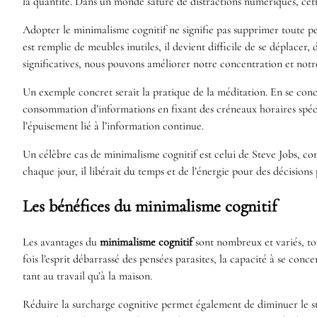
la quantité. Dans un monde saturé de distractions numériques, cett
Adopter le minimalisme cognitif ne signifie pas supprimer toute pe
est remplie de meubles inutiles, il devient difficile de se déplacer
significatives, nous pouvons améliorer notre concentration et notre
Un exemple concret serait la pratique de la méditation. En se conc
consommation d’informations en fixant des créneaux horaires spécif
l’épuisement lié à l’information continue.
Un célèbre cas de minimalisme cognitif est celui de Steve Jobs, con
chaque jour, il libérait du temps et de l’énergie pour des décisions
Les bénéfices du minimalisme cognitif
Les avantages du
minimalisme cognitif
sont nombreux et variés, to
fois l’esprit débarrassé des pensées parasites, la capacité à se c
tant au travail qu’à la maison.
Réduire la surcharge cognitive permet également de diminuer le str