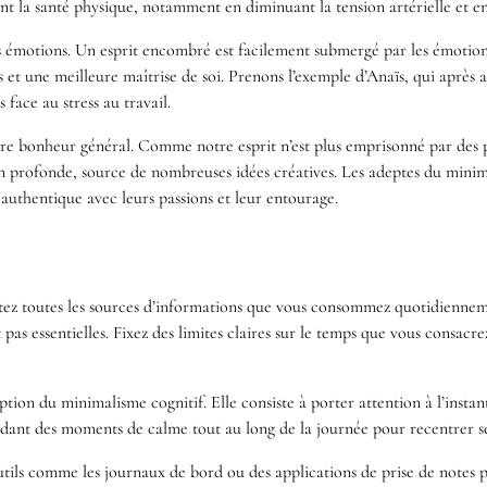
ent la santé physique, notamment en diminuant la tension artérielle et e
es émotions. Un esprit encombré est facilement submergé par les émotion
 et une meilleure maîtrise de soi. Prenons l’exemple d’Anaïs, qui après
face au stress au travail.
tre bonheur général. Comme notre esprit n’est plus emprisonné par des pr
exion profonde, source de nombreuses idées créatives. Les adeptes du min
 authentique avec leurs passions et leur entourage.
z toutes les sources d’informations que vous consommez quotidiennem
 pas essentielles. Fixez des limites claires sur le temps que vous consacre
ption du minimalisme cognitif. Elle consiste à porter attention à l’instan
rdant des moments de calme tout au long de la journée pour recentrer se
outils comme les journaux de bord ou des applications de prise de notes po